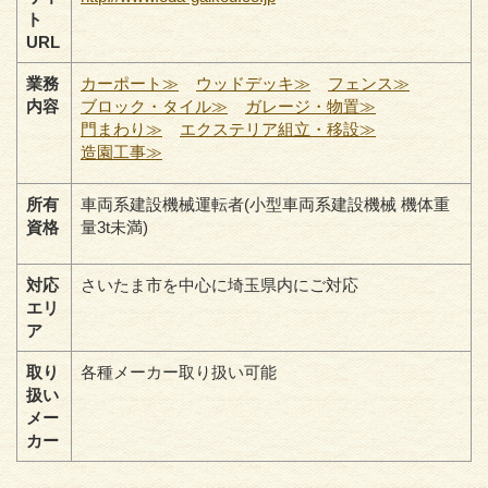
ト
URL
業務
カーポート≫
ウッドデッキ≫
フェンス≫
内容
ブロック・タイル≫
ガレージ・物置≫
門まわり≫
エクステリア組立・移設≫
造園工事≫
所有
車両系建設機械運転者(小型車両系建設機械 機体重
資格
量3t未満)
対応
さいたま市を中心に埼玉県内にご対応
エリ
ア
取り
各種メーカー取り扱い可能
扱い
メー
カー