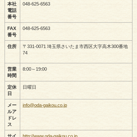
本社
048-625-6563
電話
番号
FAX
048-625-6563
番号
住所
〒331-0071 埼玉県さいたま市西区大字高木300番地
74
営業
8:00～19:00
時間
定休
日曜日
日
メー
info@oda-gaikou.co.jp
ルア
ドレ
ス
サイ
http://www.oda-gaikou.co.jp