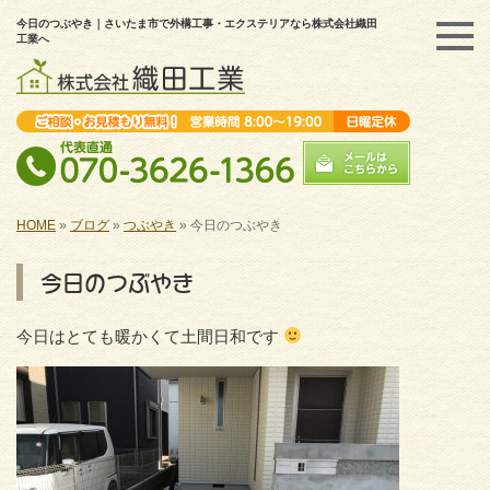
今日のつぶやき｜さいたま市で外構工事・エクステリアなら株式会社織田
工業へ
HOME
»
ブログ
»
つぶやき
»
今日のつぶやき
今日のつぶやき
今日はとても暖かくて土間日和です