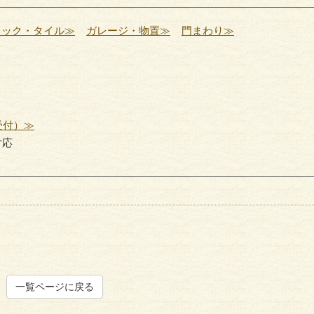
ロック・タイル≫
ガレージ・物置≫
門まわり≫
受付）≫
対応
一覧ページに戻る